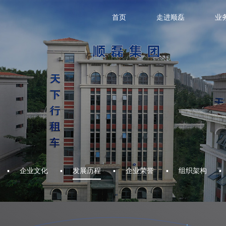
首页
走进顺磊
业
企业文化
发展历程
企业荣誉
组织架构